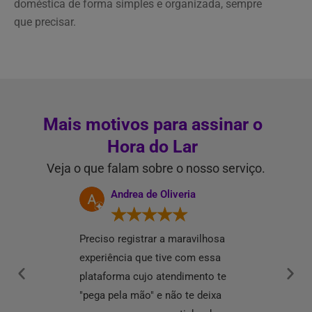
doméstica de forma simples e organizada, sempre
que precisar.
Mais motivos para assinar o
Hora do Lar
Veja o que falam sobre o nosso serviço.
de Assis
Andrea de Oliveria
Carol Hi
☆
☆
☆
☆
☆
☆
☆
☆
☆
Preciso registrar a maravilhosa
O Hora do Lar f
experiência que tive com essa
descoberta que
plataforma cujo atendimento te
contar pra tod
"pega pela mão" e não te deixa
nota 1.00000! 