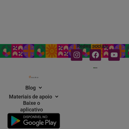
Redes sociais
Instagram
Facebook
You
Blog
Materiais de apoio
Baixe o
aplicativo