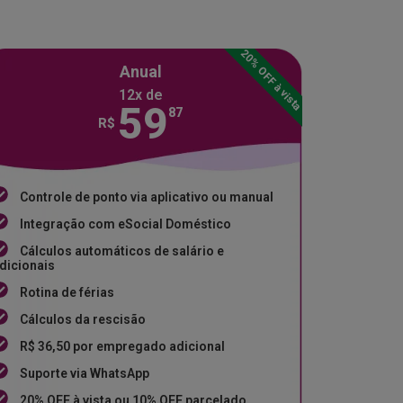
20% OFF à vista
Anual
12x de
59
87
R$
Controle de ponto via aplicativo ou manual
Integração com eSocial Doméstico
Cálculos automáticos de salário e
dicionais
Rotina de férias
Cálculos da rescisão
R$ 36,50 por empregado adicional
Suporte via WhatsApp
20% OFF à vista ou 10% OFF parcelado