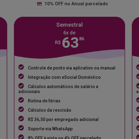
10% OFF no Anual parcelado
Semestral
6x de
63
86
R$
Controle de ponto via aplicativo ou manual
Integração com eSocial Doméstico
Cálculos automáticos de salário e
adicionais
a
Rotina de férias
Cálculos da rescisão
R$ 36,50 por empregado adicional
Suporte via WhatsApp
8% OFF à vista ou 4% OFF parcelado