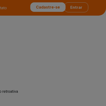
Cadastre-se
Entrar
tato
 retroativa